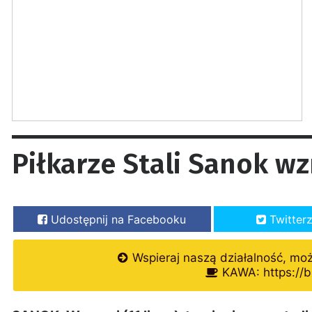
Piłkarze Stali Sanok wz
Udostępnij na Facebooku
Twitter
Wspieraj naszą działalność, mo
KAWA: https://b