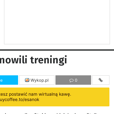
nowili treningi
ze
Wykop.pl
0
żesz postawić nam wirtualną kawę.
uycoffee.to/esanok