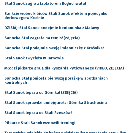
Stal Sanok zagra z Izolatorem Boguchwała!
Sankcje wobec kibiców Stali Sanok efektem pojedynku
derbowego w Krośnie
DZISIAJ: Stal Sanok podejmie beniaminka z Malawy
Sanocka Stal zagrała na remis! (zdjęcia)
Sanocka Stal podejmie swoją imienniczkę z Kraśnika!
Stal Sanok zwycięża w Tarnowie
Młodzi piłkarze grają dla Ryszarda Pytlowanego (VIDEO, ZDJĘCIA)
Sanocka Stal poniosła pierwszą porażkę w spotkaniach
kontrolnych
Stal Sanok lepsza od Górnika! (ZDJĘCIA)
Stal Sanok sprawdzi umiejętności Górnika Strachocina
Stal Sanok lepsza od Stali Rzeszów!
Piłkarze Stali Sanok wznowili treningi
Targowisko miejskie do końca października pozostanie przy ulicy