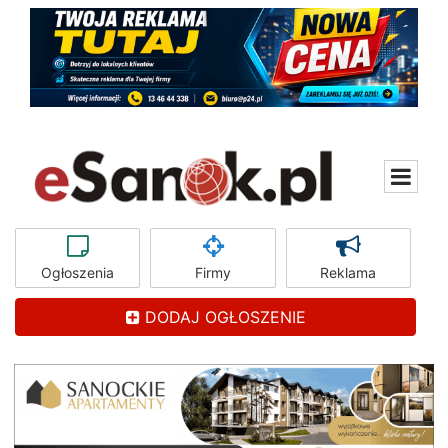
Ogłoszenia
Firmy
Reklama
DODAJ OGŁOSZENIE