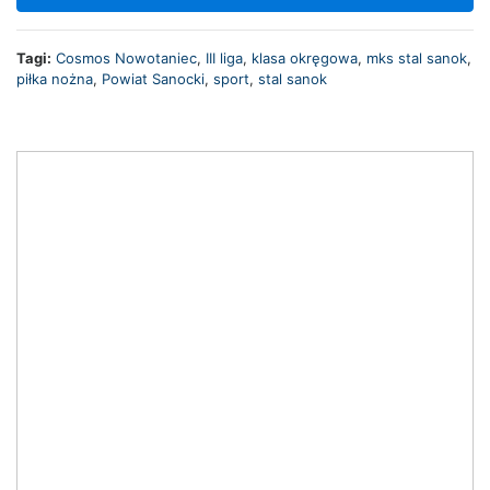
Tagi:
Cosmos Nowotaniec
,
III liga
,
klasa okręgowa
,
mks stal sanok
,
piłka nożna
,
Powiat Sanocki
,
sport
,
stal sanok