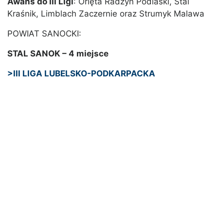
Awans do III Ligi
: Orlęta Radzyń Podlaski, Stal
Kraśnik, Limblach Zaczernie oraz Strumyk Malawa
POWIAT SANOCKI:
STAL SANOK – 4 miejsce
>III LIGA LUBELSKO-PODKARPACKA