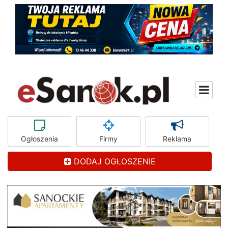
Ogłoszenia
Firmy
Reklama
DODAJ OGŁOSZENIE