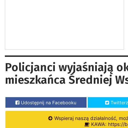
Policjanci wyjaśniają o
mieszkańca Średniej Ws
Udostępnij na Facebooku
Twitter
Wspieraj naszą działalność, mo
KAWA: https://b