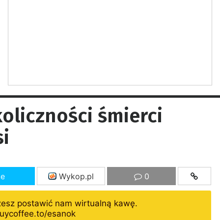
koliczności śmierci
i
ze
Wykop.pl
0
żesz postawić nam wirtualną kawę.
uycoffee.to/esanok