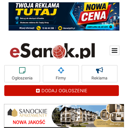
Ogłoszenia
Firmy
Reklama
DODAJ OGŁOSZENIE