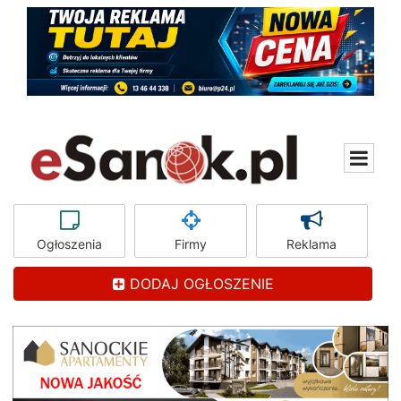
Ogłoszenia
Firmy
Reklama
DODAJ OGŁOSZENIE