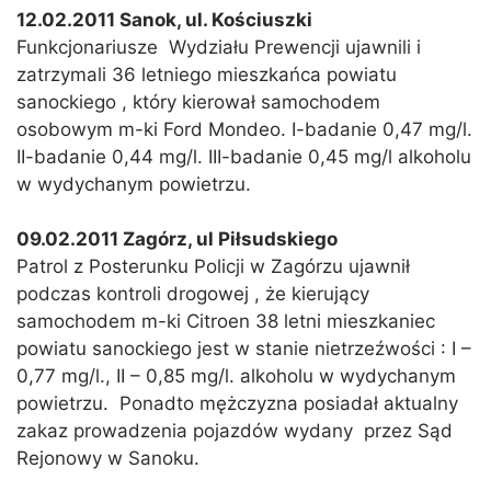
12.02.2011 Sanok, ul. Kościuszki
Funkcjonariusze Wydziału Prewencji ujawnili i
zatrzymali 36 letniego mieszkańca powiatu
sanockiego , który kierował samochodem
osobowym m-ki Ford Mondeo. I-badanie 0,47 mg/l.
II-badanie 0,44 mg/l. III-badanie 0,45 mg/l alkoholu
w wydychanym powietrzu.
09.02.2011 Zagórz, ul Piłsudskiego
Patrol z Posterunku Policji w Zagórzu ujawnił
podczas kontroli drogowej , że kierujący
samochodem m-ki Citroen 38 letni mieszkaniec
powiatu sanockiego jest w stanie nietrzeźwości : I –
0,77 mg/l., II – 0,85 mg/l. alkoholu w wydychanym
powietrzu. Ponadto mężczyzna posiadał aktualny
zakaz prowadzenia pojazdów wydany przez Sąd
Rejonowy w Sanoku.