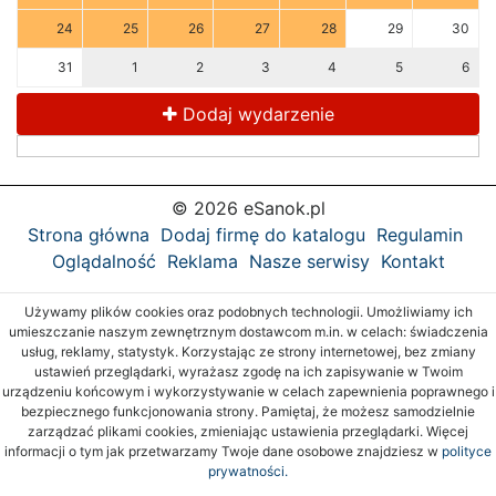
24
25
26
27
28
29
30
31
1
2
3
4
5
6
Dodaj wydarzenie
© 2026 eSanok.pl
Strona główna
Dodaj firmę do katalogu
Regulamin
Oglądalność
Reklama
Nasze serwisy
Kontakt
Używamy plików cookies oraz podobnych technologii. Umożliwiamy ich
umieszczanie naszym zewnętrznym dostawcom m.in. w celach: świadczenia
usług, reklamy, statystyk. Korzystając ze strony internetowej, bez zmiany
ustawień przeglądarki, wyrażasz zgodę na ich zapisywanie w Twoim
urządzeniu końcowym i wykorzystywanie w celach zapewnienia poprawnego i
bezpiecznego funkcjonowania strony. Pamiętaj, że możesz samodzielnie
zarządzać plikami cookies, zmieniając ustawienia przeglądarki. Więcej
informacji o tym jak przetwarzamy Twoje dane osobowe znajdziesz w
polityce
prywatności.