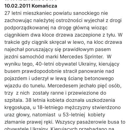
10.02.2011 Komańcza
27 letni mieszkaniec powiatu sanockiego nie
zachowując należytej ostrożności wyjechał z drogi
podporządkowanej na drogę główną wioząc
ciągnikiem dwa kloce drzewa zaczepione z tyłu. W
trakcie gdy ciągnik skręcał w lewo, na kloc drzewa
najechał poruszający się prawidłowym pasem
jezdni samochód marki Mercedes Sprinter. W
wyniku tego, 40-letni obywatel Ukrainy, kierujący
busem prawdopodobnie stracił panowanie nad
pojazdem i uderzył w lewą ścianę betonowego
wjazdu do tunelu. Mercedesem jechało pięć osób,
trzy z nich zostały ranne i przewiezione do
szpitala. 38 letnia kobieta doznała uszkodzenia
kręgosłupa, u 18-letniego mężczyzny stwierdzono
uraz głowy, natomiast u 53-letniej kobiety
złamanie prawej ręki. Wszyscy pasażerowie busa to
obywatele Ukrainy. Kierujących przebadano na