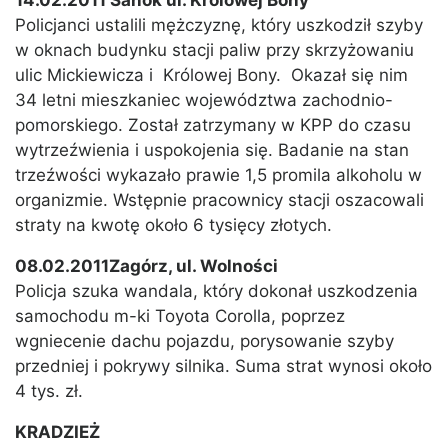
14.02.2011 Sanok ul. Królowej Bony
Policjanci ustalili mężczyznę, który uszkodził szyby
w oknach budynku stacji paliw przy skrzyżowaniu
ulic Mickiewicza i Królowej Bony. Okazał się nim
34 letni mieszkaniec województwa zachodnio-
pomorskiego. Został zatrzymany w KPP do czasu
wytrzeźwienia i uspokojenia się. Badanie na stan
trzeźwości wykazało prawie 1,5 promila alkoholu w
organizmie. Wstępnie pracownicy stacji oszacowali
straty na kwotę około 6 tysięcy złotych.
08.02.2011Zagórz, ul. Wolności
Policja szuka wandala, który dokonał uszkodzenia
samochodu m-ki Toyota Corolla, poprzez
wgniecenie dachu pojazdu, porysowanie szyby
przedniej i pokrywy silnika. Suma strat wynosi około
4 tys. zł.
KRADZIEŻ