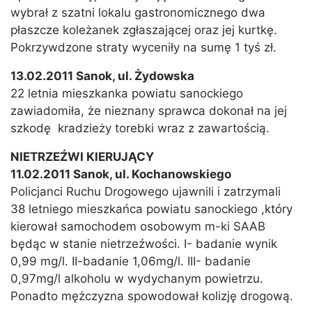
wybrał z szatni lokalu gastronomicznego dwa
płaszcze koleżanek zgłaszającej oraz jej kurtkę.
Pokrzywdzone straty wyceniły na sumę 1 tyś zł.
13.02.2011 Sanok, ul. Żydowska
22 letnia mieszkanka powiatu sanockiego
zawiadomiła, że nieznany sprawca dokonał na jej
szkodę kradzieży torebki wraz z zawartością.
NIETRZEŹWI KIERUJĄCY
11.02.2011 Sanok, ul. Kochanowskiego
Policjanci Ruchu Drogowego ujawnili i zatrzymali
38 letniego mieszkańca powiatu sanockiego ,który
kierował samochodem osobowym m-ki SAAB
będąc w stanie nietrzeźwości. I- badanie wynik
0,99 mg/l. II-badanie 1,06mg/l. III- badanie
0,97mg/l alkoholu w wydychanym powietrzu.
Ponadto mężczyzna spowodował kolizję drogową.