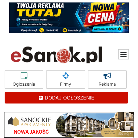
Ogłoszenia
Firmy
Reklama
DODAJ OGŁOSZENIE