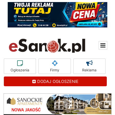
Ogłoszenia
Firmy
Reklama
DODAJ OGŁOSZENIE