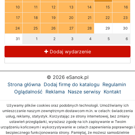
10
11
12
13
14
15
16
17
18
19
20
21
22
23
24
25
26
27
28
29
30
31
1
2
3
4
5
6
Dodaj wydarzenie
© 2026 eSanok.pl
Strona główna
Dodaj firmę do katalogu
Regulamin
Oglądalność
Reklama
Nasze serwisy
Kontakt
Używamy plików cookies oraz podobnych technologii. Umożliwiamy ich
umieszczanie naszym zewnętrznym dostawcom m.in. w celach: świadczenia
usług, reklamy, statystyk. Korzystając ze strony internetowej, bez zmiany
ustawień przeglądarki, wyrażasz zgodę na ich zapisywanie w Twoim
urządzeniu końcowym i wykorzystywanie w celach zapewnienia poprawnego i
bezpiecznego funkcjonowania strony. Pamiętaj, że możesz samodzielnie