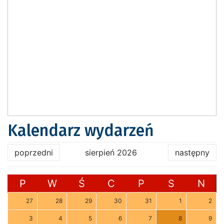
Kalendarz wydarzeń
poprzedni
sierpień 2026
następny
P
W
Ś
C
P
S
N
27
28
29
30
31
1
2
3
4
5
6
7
8
9