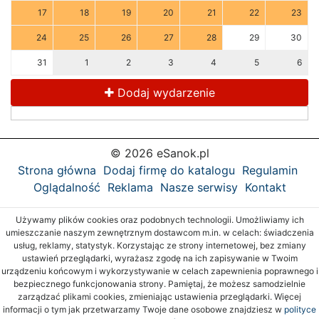
17
18
19
20
21
22
23
24
25
26
27
28
29
30
31
1
2
3
4
5
6
Dodaj wydarzenie
© 2026 eSanok.pl
Strona główna
Dodaj firmę do katalogu
Regulamin
Oglądalność
Reklama
Nasze serwisy
Kontakt
Używamy plików cookies oraz podobnych technologii. Umożliwiamy ich
umieszczanie naszym zewnętrznym dostawcom m.in. w celach: świadczenia
usług, reklamy, statystyk. Korzystając ze strony internetowej, bez zmiany
ustawień przeglądarki, wyrażasz zgodę na ich zapisywanie w Twoim
urządzeniu końcowym i wykorzystywanie w celach zapewnienia poprawnego i
bezpiecznego funkcjonowania strony. Pamiętaj, że możesz samodzielnie
zarządzać plikami cookies, zmieniając ustawienia przeglądarki. Więcej
informacji o tym jak przetwarzamy Twoje dane osobowe znajdziesz w
polityce