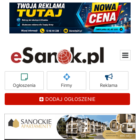
Ogłoszenia
Firmy
Reklama
DODAJ OGŁOSZENIE