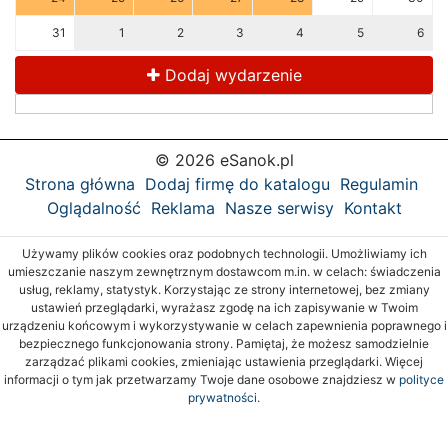
31
1
2
3
4
5
6
Dodaj wydarzenie
© 2026 eSanok.pl
Strona główna
Dodaj firmę do katalogu
Regulamin
Oglądalność
Reklama
Nasze serwisy
Kontakt
Używamy plików cookies oraz podobnych technologii. Umożliwiamy ich
umieszczanie naszym zewnętrznym dostawcom m.in. w celach: świadczenia
usług, reklamy, statystyk. Korzystając ze strony internetowej, bez zmiany
ustawień przeglądarki, wyrażasz zgodę na ich zapisywanie w Twoim
urządzeniu końcowym i wykorzystywanie w celach zapewnienia poprawnego i
bezpiecznego funkcjonowania strony. Pamiętaj, że możesz samodzielnie
zarządzać plikami cookies, zmieniając ustawienia przeglądarki. Więcej
informacji o tym jak przetwarzamy Twoje dane osobowe znajdziesz w
polityce
prywatności.