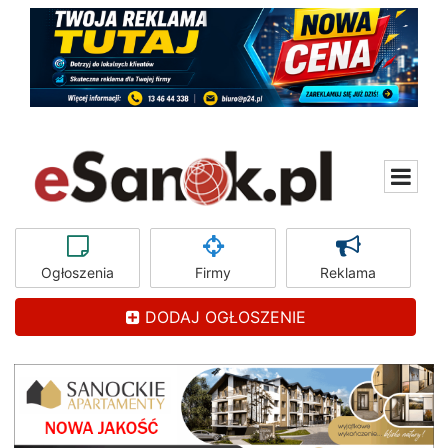
Ogłoszenia
Firmy
Reklama
DODAJ OGŁOSZENIE