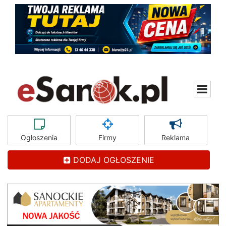
Ogłoszenia
Firmy
Reklama
DODAJ OGŁOSZENIE