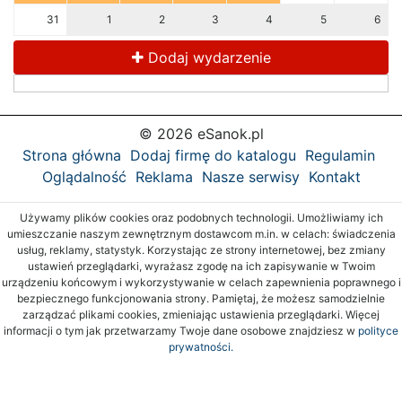
31
1
2
3
4
5
6
Dodaj wydarzenie
© 2026 eSanok.pl
Strona główna
Dodaj firmę do katalogu
Regulamin
Oglądalność
Reklama
Nasze serwisy
Kontakt
Używamy plików cookies oraz podobnych technologii. Umożliwiamy ich
umieszczanie naszym zewnętrznym dostawcom m.in. w celach: świadczenia
usług, reklamy, statystyk. Korzystając ze strony internetowej, bez zmiany
ustawień przeglądarki, wyrażasz zgodę na ich zapisywanie w Twoim
urządzeniu końcowym i wykorzystywanie w celach zapewnienia poprawnego i
bezpiecznego funkcjonowania strony. Pamiętaj, że możesz samodzielnie
zarządzać plikami cookies, zmieniając ustawienia przeglądarki. Więcej
informacji o tym jak przetwarzamy Twoje dane osobowe znajdziesz w
polityce
prywatności.