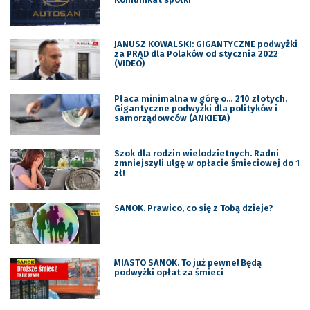
JANUSZ KOWALSKI: GIGANTYCZNE podwyżki
za PRĄD dla Polaków od stycznia 2022
(VIDEO)
Płaca minimalna w górę o… 210 złotych.
Gigantyczne podwyżki dla polityków i
samorządowców (ANKIETA)
Szok dla rodzin wielodzietnych. Radni
zmniejszyli ulgę w opłacie śmieciowej do 1
zł!
SANOK. Prawico, co się z Tobą dzieje?
MIASTO SANOK. To już pewne! Będą
podwyżki opłat za śmieci