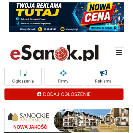
Ogłoszenia
Firmy
Reklama
DODAJ OGŁOSZENIE