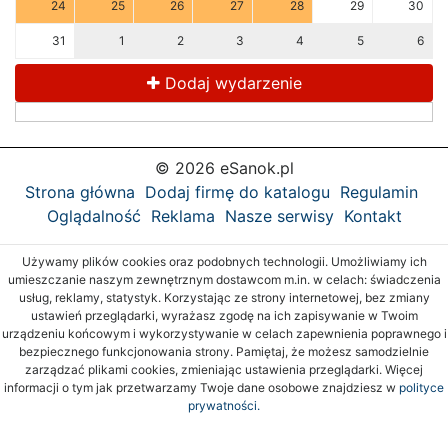
24
25
26
27
28
29
30
31
1
2
3
4
5
6
Dodaj wydarzenie
© 2026 eSanok.pl
Strona główna
Dodaj firmę do katalogu
Regulamin
Oglądalność
Reklama
Nasze serwisy
Kontakt
Używamy plików cookies oraz podobnych technologii. Umożliwiamy ich
umieszczanie naszym zewnętrznym dostawcom m.in. w celach: świadczenia
usług, reklamy, statystyk. Korzystając ze strony internetowej, bez zmiany
ustawień przeglądarki, wyrażasz zgodę na ich zapisywanie w Twoim
urządzeniu końcowym i wykorzystywanie w celach zapewnienia poprawnego i
bezpiecznego funkcjonowania strony. Pamiętaj, że możesz samodzielnie
zarządzać plikami cookies, zmieniając ustawienia przeglądarki. Więcej
informacji o tym jak przetwarzamy Twoje dane osobowe znajdziesz w
polityce
prywatności.