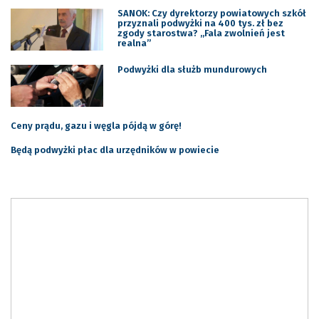
SANOK: Czy dyrektorzy powiatowych szkół
przyznali podwyżki na 400 tys. zł bez
zgody starostwa? „Fala zwolnień jest
realna”
Podwyżki dla służb mundurowych
Ceny prądu, gazu i węgla pójdą w górę!
Będą podwyżki płac dla urzędników w powiecie