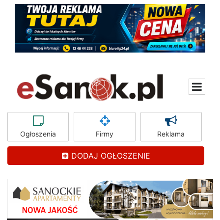
Ogłoszenia
Firmy
Reklama
DODAJ OGŁOSZENIE