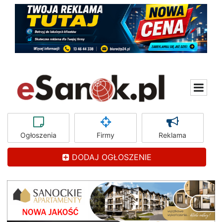
Ogłoszenia
Firmy
Reklama
DODAJ OGŁOSZENIE