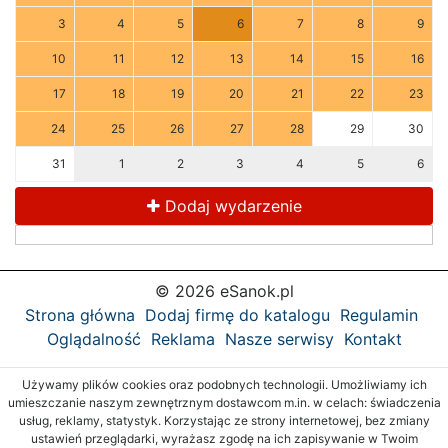
3
4
5
6
7
8
9
10
11
12
13
14
15
16
17
18
19
20
21
22
23
24
25
26
27
28
29
30
31
1
2
3
4
5
6
Dodaj wydarzenie
© 2026 eSanok.pl
Strona główna
Dodaj firmę do katalogu
Regulamin
Oglądalność
Reklama
Nasze serwisy
Kontakt
Używamy plików cookies oraz podobnych technologii. Umożliwiamy ich
umieszczanie naszym zewnętrznym dostawcom m.in. w celach: świadczenia
usług, reklamy, statystyk. Korzystając ze strony internetowej, bez zmiany
ustawień przeglądarki, wyrażasz zgodę na ich zapisywanie w Twoim