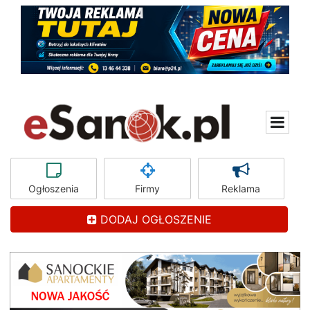
Ogłoszenia
Firmy
Reklama
DODAJ OGŁOSZENIE