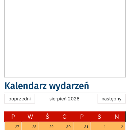
Kalendarz wydarzeń
poprzedni
sierpień 2026
następny
P
W
Ś
C
P
S
N
27
28
29
30
31
1
2