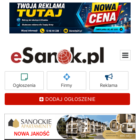
Ogłoszenia
Firmy
Reklama
DODAJ OGŁOSZENIE