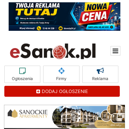
Ogłoszenia
Firmy
Reklama
DODAJ OGŁOSZENIE