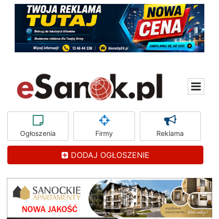
Ogłoszenia
Firmy
Reklama
DODAJ OGŁOSZENIE