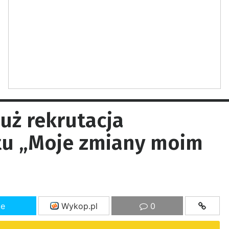
już rekrutacja
tu „Moje zmiany moim
ze
Wykop.pl
0