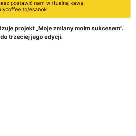
żesz postawić nam wirtualną kawę.
uycoffee.to/esanok
lizuje projekt „Moje zmiany moim sukcesem”.
do trzeciej jego edycji.