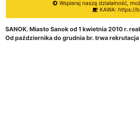
Wspieraj naszą działalność, mo
KAWA: https://b
SANOK. Miasto Sanok od 1 kwietnia 2010 r. rea
Od października do grudnia br. trwa rekrutacja 