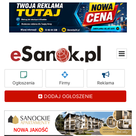
Ogłoszenia
Firmy
Reklama
DODAJ OGŁOSZENIE