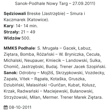
Sanok-Podhale Nowy Targ – 27.09.2011)
Sędziowali
Breske (Jastrzębie) – Smura i
Kaczmarek (Katowice).
Kary
: 14- 14 min.
Strzały:
21 – 49
Widzów
500.
MMKS Podhale
: S. Mrugała – Gacek, Łabuz,
Ziętara, Bomba, Różański – W. Bryniczka, Cecuła,
Michalski, Neupauer, Kmiecik – Landowski, Sulka,
Chomič, Jastrzębski, Budaj. Trener Jacek Szopiński.
Sanok:
Odrobny – Mojžiš, Skrzypkowski, Vozdecky,
Zapała, Vitek – Rąpała, Kotaška, Gruszka,
Dziubiński, Malasiński –Guričan, Kubat, Kolusz,
Krzak, Radwański – Maciejewski, Bułanowski,
Strzyżowski, Milan, Mermer. Trener Marek Ziętara.
08-10-2011