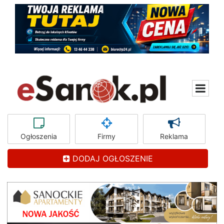
Ogłoszenia
Firmy
Reklama
DODAJ OGŁOSZENIE