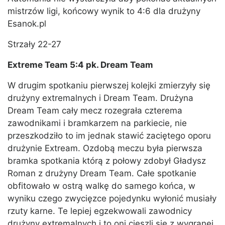
mistrzów ligi, końcowy wynik to 4:6 dla drużyny
Esanok.pl
Strzały 22-27
Extreme Team 5:4 pk. Dream Team
W drugim spotkaniu pierwszej kolejki zmierzyły się
drużyny extremalnych i Dream Team. Drużyna
Dream Team cały mecz rozegrała czterema
zawodnikami i bramkarzem na parkiecie, nie
przeszkodziło to im jednak stawić zaciętego oporu
drużynie Extream. Ozdobą meczu była pierwsza
bramka spotkania którą z połowy zdobył Gładysz
Roman z drużyny Dream Team. Całe spotkanie
obfitowało w ostrą walkę do samego końca, w
wyniku czego zwycięzce pojedynku wyłonić musiały
rzuty karne. Te lepiej egzekwowali zawodnicy
drużyny extremalnych i to oni cieszli się z wygranej.