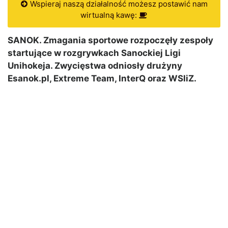
Wspieraj naszą działalność możesz postawić nam
wirtualną kawę:
SANOK. Zmagania sportowe rozpoczęły zespoły
startujące w rozgrywkach Sanockiej Ligi
Unihokeja. Zwycięstwa odniosły drużyny
Esanok.pl, Extreme Team, InterQ oraz WSIiZ.