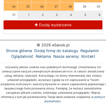
24
25
26
27
28
29
30
31
1
2
3
4
5
6
Dodaj wydarzenie
© 2026 eSanok.pl
Strona główna
Dodaj firmę do katalogu
Regulamin
Oglądalność
Reklama
Nasze serwisy
Kontakt
Używamy plików cookies oraz podobnych technologii. Umożliwiamy ich
umieszczanie naszym zewnętrznym dostawcom m.in. w celach: świadczenia
usług, reklamy, statystyk. Korzystając ze strony internetowej, bez zmiany
ustawień przeglądarki, wyrażasz zgodę na ich zapisywanie w Twoim
urządzeniu końcowym i wykorzystywanie w celach zapewnienia poprawnego i
bezpiecznego funkcjonowania strony. Pamiętaj, że możesz samodzielnie
zarządzać plikami cookies, zmieniając ustawienia przeglądarki. Więcej
informacji o tym jak przetwarzamy Twoje dane osobowe znajdziesz w
polityce
prywatności.