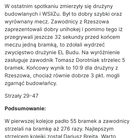
W ostatnim spotkaniu zmierzyły się drużyny
budowlanych i WSIiZu. Był to dobry szybki oraz
wyrównany mecz. Zawodnicy z Rzeszowa
zaprezentowali dobry unihokej i pomimo tego iż
przegrywali jeszcze 32 sekundy przed końcem
meczu jedną bramką, to zdołali wydrzeć
zwycięstwo drużynie EL Budu. Na wyróżnienie
zasługuje zawodnik Tomasz Dorotniak strzelec 5
bramek. Końcowy wynik to 10:9 dla drużyny z
Rzeszowa, chociaż równie dobrze 3 pkt. mogli
zgarnąć budowlańcy.
Strzały 29-47
Podsumowanie:
W pierwszej kolejce padło 55 bramek a zawodnicy
strzelali na bramkę aż 276 razy. Najlepszym
strzelcem kolejki został Dariusz Brejta. Warto