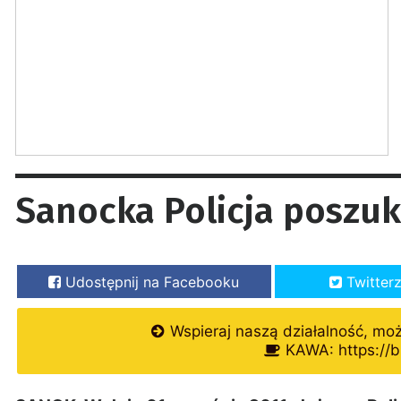
Sanocka Policja poszuk
Udostępnij na Facebooku
Twitter
Wspieraj naszą działalność, mo
KAWA: https://b