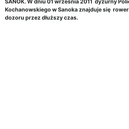
SANOK. W dniu 01 września 2011 dyżurny Polic
Kochanowskiego w Sanoka znajduje się rower t
dozoru przez dłuższy czas.