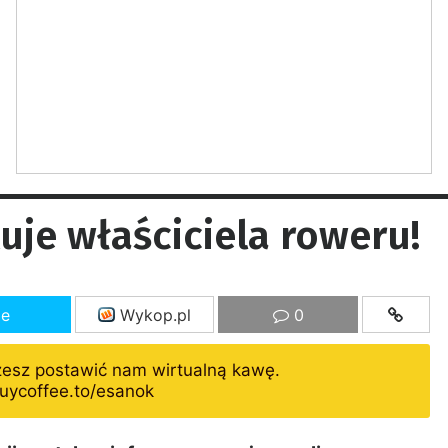
uje właściciela roweru!
ze
Wykop.pl
0
żesz postawić nam wirtualną kawę.
uycoffee.to/esanok