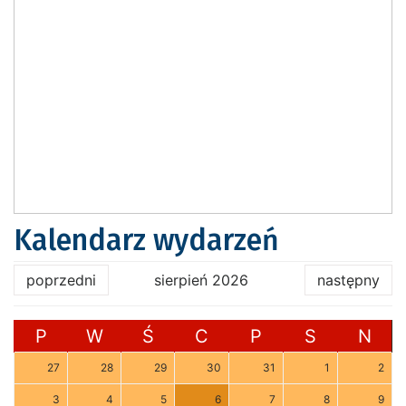
Kalendarz wydarzeń
poprzedni
sierpień 2026
następny
P
W
Ś
C
P
S
N
27
28
29
30
31
1
2
3
4
5
6
7
8
9