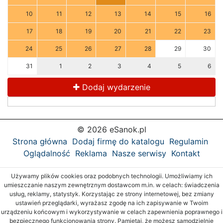
10
11
12
13
14
15
16
17
18
19
20
21
22
23
24
25
26
27
28
29
30
31
1
2
3
4
5
6
Dodaj wydarzenie
© 2026 eSanok.pl
Strona główna
Dodaj firmę do katalogu
Regulamin
Oglądalność
Reklama
Nasze serwisy
Kontakt
Używamy plików cookies oraz podobnych technologii. Umożliwiamy ich
umieszczanie naszym zewnętrznym dostawcom m.in. w celach: świadczenia
usług, reklamy, statystyk. Korzystając ze strony internetowej, bez zmiany
ustawień przeglądarki, wyrażasz zgodę na ich zapisywanie w Twoim
urządzeniu końcowym i wykorzystywanie w celach zapewnienia poprawnego i
bezpiecznego funkcjonowania strony. Pamiętaj, że możesz samodzielnie