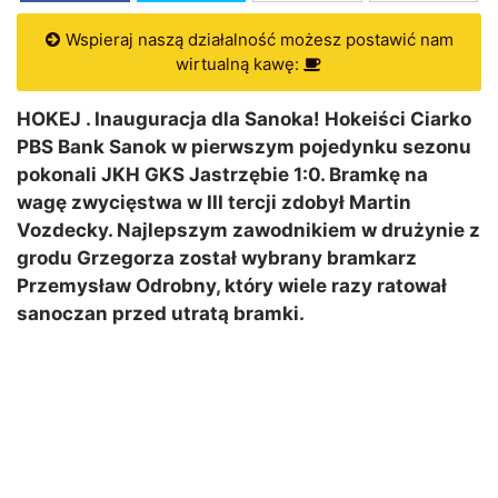
Wspieraj naszą działalność możesz postawić nam
wirtualną kawę:
HOKEJ . Inauguracja dla Sanoka! Hokeiści Ciarko
PBS Bank Sanok w pierwszym pojedynku sezonu
pokonali JKH GKS Jastrzębie 1:0. Bramkę na
wagę zwycięstwa w III tercji zdobył Martin
Vozdecky. Najlepszym zawodnikiem w drużynie z
grodu Grzegorza został wybrany bramkarz
Przemysław Odrobny, który wiele razy ratował
sanoczan przed utratą bramki.