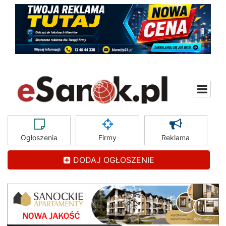
Ogłoszenia
Firmy
Reklama
DODAJ OGŁOSZENIE