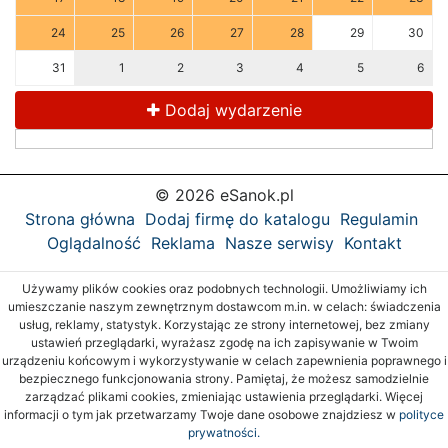
24
25
26
27
28
29
30
31
1
2
3
4
5
6
Dodaj wydarzenie
© 2026 eSanok.pl
Strona główna
Dodaj firmę do katalogu
Regulamin
Oglądalność
Reklama
Nasze serwisy
Kontakt
Używamy plików cookies oraz podobnych technologii. Umożliwiamy ich
umieszczanie naszym zewnętrznym dostawcom m.in. w celach: świadczenia
usług, reklamy, statystyk. Korzystając ze strony internetowej, bez zmiany
ustawień przeglądarki, wyrażasz zgodę na ich zapisywanie w Twoim
urządzeniu końcowym i wykorzystywanie w celach zapewnienia poprawnego i
bezpiecznego funkcjonowania strony. Pamiętaj, że możesz samodzielnie
zarządzać plikami cookies, zmieniając ustawienia przeglądarki. Więcej
informacji o tym jak przetwarzamy Twoje dane osobowe znajdziesz w
polityce
prywatności.