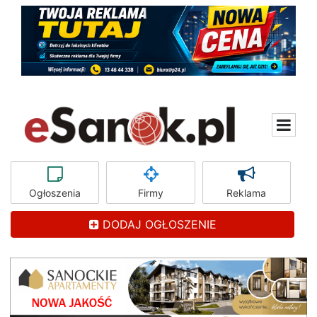
Ogłoszenia
Firmy
Reklama
DODAJ OGŁOSZENIE