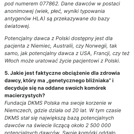
pod numerem 077862. Dane dawców w postaci
anonimowej (wiek, płeć, wyniki typowania
antygenów HLA) są przekazywane do bazy
światowej.
Potencjalny dawca z Polski dostępny jest dla
pacjenta z Niemiec, Australii, czy Norwegii, tak
samo, jak potencjalny dawca z USA, Francji, czy też
Włoch może uratować życie pacjentowi z Polski
.
5. Jakie jest faktyczne obciążenie dla zdrowia
dawcy, który ma „genetycznego bliźniaka” i
decyduje się na oddane swoich komórek
macierzystych?
Fundacja DKMS Polska ma swoje korzenie w
Niemczech, gdzie działa od 20 lat. W tym czasie
DKMS stał się największą bazą potencjalnych
dawców na świecie liczącą około 2 500 000
potencjalnych dawców. Swoje komórki oddało