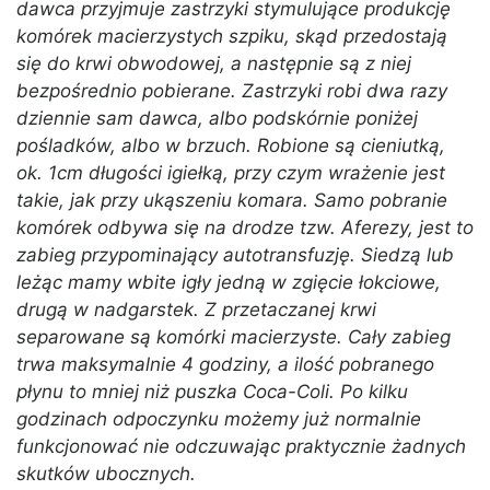
dawca przyjmuje zastrzyki stymulujące produkcję
komórek macierzystych szpiku, skąd przedostają
się do krwi obwodowej, a następnie są z niej
bezpośrednio pobierane. Zastrzyki robi dwa razy
dziennie sam dawca, albo podskórnie poniżej
pośladków, albo w brzuch. Robione są cieniutką,
ok. 1cm długości igiełką, przy czym wrażenie jest
takie, jak przy ukąszeniu komara. Samo pobranie
komórek odbywa się na drodze tzw. Aferezy, jest to
zabieg przypominający autotransfuzję. Siedzą lub
leżąc mamy wbite igły jedną w zgięcie łokciowe,
drugą w nadgarstek. Z przetaczanej krwi
separowane są komórki macierzyste. Cały zabieg
trwa maksymalnie 4 godziny, a ilość pobranego
płynu to mniej niż puszka Coca-Coli. Po kilku
godzinach odpoczynku możemy już normalnie
funkcjonować nie odczuwając praktycznie żadnych
skutków ubocznych.