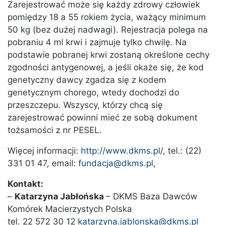
Zarejestrować może się każdy zdrowy człowiek
pomiędzy 18 a 55 rokiem życia, ważący minimum
50 kg (bez dużej nadwagi). Rejestracja polega na
pobraniu 4 ml krwi i zajmuje tylko chwilę. Na
podstawie pobranej krwi zostaną określone cechy
zgodności antygenowej, a jeśli okaże się, że kod
genetyczny dawcy zgadza się z kodem
genetycznym chorego, wtedy dochodzi do
przeszczepu. Wszyscy, którzy chcą się
zarejestrować powinni mieć ze sobą dokument
tożsamości z nr PESEL.
Więcej informacji:
http://www.dkms.pl/
, tel.: (22)
331 01 47, email:
fundacja@dkms.pl
,
Kontakt:
–
Katarzyna Jabłońska
– DKMS Baza Dawców
Komórek Macierzystych Polska
tel. 22 572 30 12
katarzyna.jablonska@dkms.pl