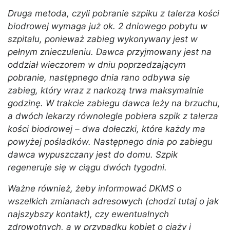
Druga metoda, czyli pobranie szpiku z talerza kości
biodrowej wymaga już ok. 2 dniowego pobytu w
szpitalu, ponieważ zabieg wykonywany jest w
pełnym znieczuleniu. Dawca przyjmowany jest na
oddział wieczorem w dniu poprzedzającym
pobranie, następnego dnia rano odbywa się
zabieg, który wraz z narkozą trwa maksymalnie
godzinę. W trakcie zabiegu dawca leży na brzuchu,
a dwóch lekarzy równolegle pobiera szpik z talerza
kości biodrowej – dwa dołeczki, które każdy ma
powyżej pośladków. Następnego dnia po zabiegu
dawca wypuszczany jest do domu. Szpik
regeneruje się w ciągu dwóch tygodni.
Ważne również, żeby informować DKMS o
wszelkich zmianach adresowych (chodzi tutaj o jak
najszybszy kontakt), czy ewentualnych
zdrowotnych, a w przypadku kobiet o ciąży i