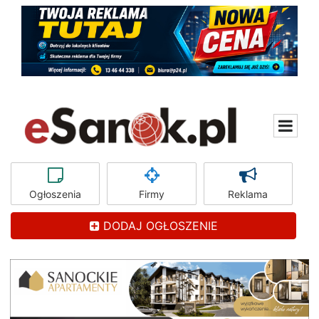
Ogłoszenia
Firmy
Reklama
DODAJ OGŁOSZENIE