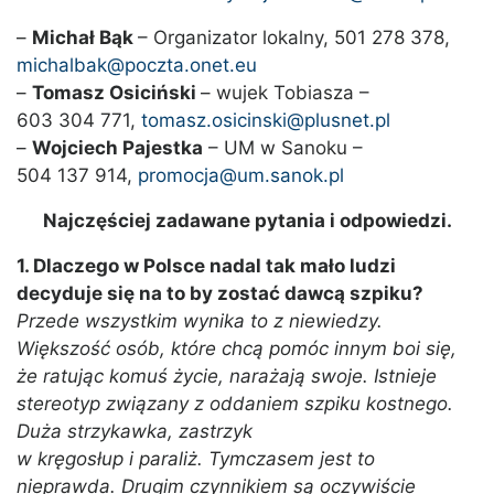
–
Michał Bąk
– Organizator lokalny, 501 278 378,
michalbak@poczta.onet.eu
–
Tomasz Osiciński
– wujek Tobiasza –
603 304 771,
tomasz.osicinski@plusnet.pl
–
Wojciech Pajestka
– UM w Sanoku –
504 137 914,
promocja@um.sanok.pl
Najczęściej zadawane pytania i odpowiedzi.
1. Dlaczego w Polsce nadal tak mało ludzi
decyduje się na to by zostać dawcą szpiku?
Przede wszystkim wynika to z niewiedzy.
Większość osób, które chcą pomóc innym boi się,
że ratując komuś życie, narażają swoje. Istnieje
stereotyp związany z oddaniem szpiku kostnego.
Duża strzykawka, zastrzyk
w kręgosłup i paraliż. Tymczasem jest to
nieprawda. Drugim czynnikiem są oczywiście