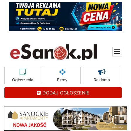
Ogłoszenia
Firmy
Reklama
DODAJ OGŁOSZENIE