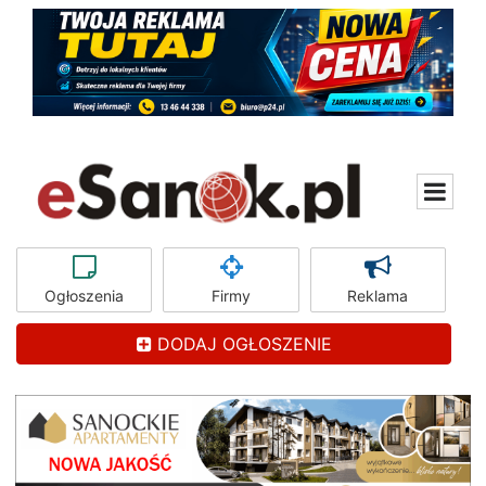
Ogłoszenia
Firmy
Reklama
DODAJ OGŁOSZENIE