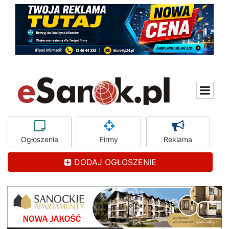
Ogłoszenia
Firmy
Reklama
DODAJ OGŁOSZENIE