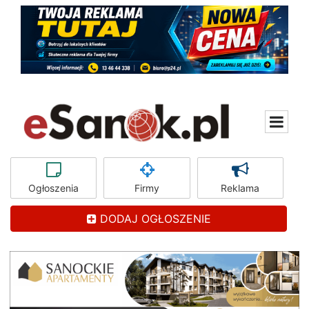
Ogłoszenia
Firmy
Reklama
DODAJ OGŁOSZENIE