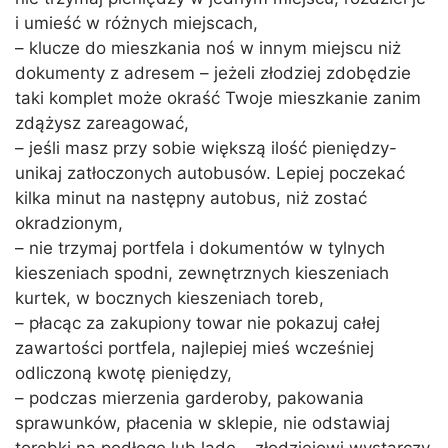
i umieść w różnych miejscach,
– klucze do mieszkania noś w innym miejscu niż
dokumenty z adresem – jeżeli złodziej zdobędzie
taki komplet może okraść Twoje mieszkanie zanim
zdążysz zareagować,
– jeśli masz przy sobie większą ilość pieniędzy-
unikaj zatłoczonych autobusów. Lepiej poczekać
kilka minut na następny autobus, niż zostać
okradzionym,
– nie trzymaj portfela i dokumentów w tylnych
kieszeniach spodni, zewnętrznych kieszeniach
kurtek, w bocznych kieszeniach toreb,
– płacąc za zakupiony towar nie pokazuj całej
zawartości portfela, najlepiej mieś wcześniej
odliczoną kwotę pieniędzy,
– podczas mierzenia garderoby, pakowania
sprawunków, płacenia w sklepie, nie odstawiaj
torebki na podłogę lub ladę – złodziejowi wystarczy