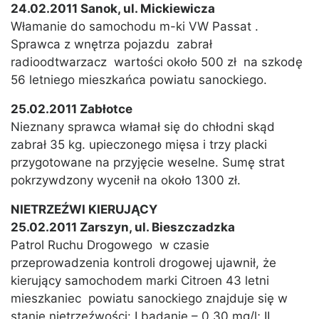
24.02.2011 Sanok, ul. Mickiewicza
Włamanie do samochodu m-ki VW Passat .
Sprawca z wnętrza pojazdu zabrał
radioodtwarzacz wartości około 500 zł na szkodę
56 letniego mieszkańca powiatu sanockiego.
25.02.2011 Zabłotce
Nieznany sprawca włamał się do chłodni skąd
zabrał 35 kg. upieczonego mięsa i trzy placki
przygotowane na przyjęcie weselne. Sumę strat
pokrzywdzony wycenił na około 1300 zł.
NIETRZEŹWI KIERUJĄCY
25.02.2011 Zarszyn, ul. Bieszczadzka
Patrol Ruchu Drogowego w czasie
przeprowadzenia kontroli drogowej ujawnił, że
kierujący samochodem marki Citroen 43 letni
mieszkaniec powiatu sanockiego znajduje się w
stanie nietrzeźwości: I badanie – 0.30 mg/l; II