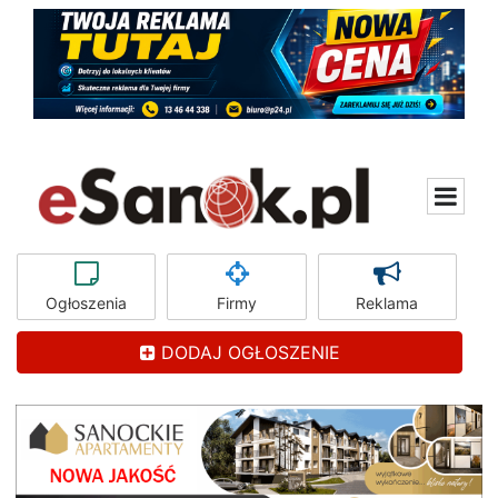
Ogłoszenia
Firmy
Reklama
DODAJ OGŁOSZENIE