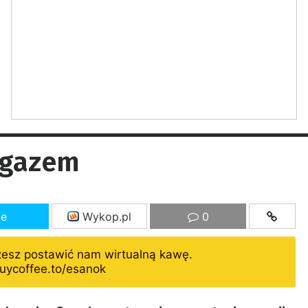
 gazem
ze
Wykop.pl
0
żesz postawić nam wirtualną kawę.
uycoffee.to/esanok