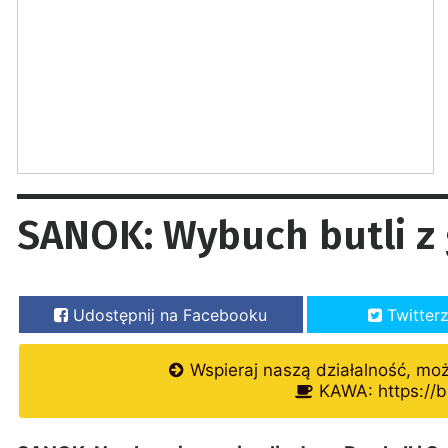
SANOK: Wybuch butli z
Udostępnij na Facebooku
Twitter
Wspieraj naszą działalność, mo
KAWA: https://b