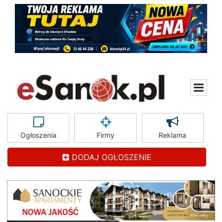
Ogłoszenia
Firmy
Reklama
DODAJ OGŁOSZENIE