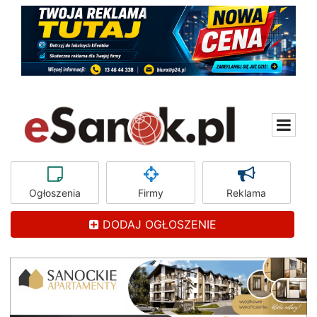
Ogłoszenia
Firmy
Reklama
DODAJ OGŁOSZENIE