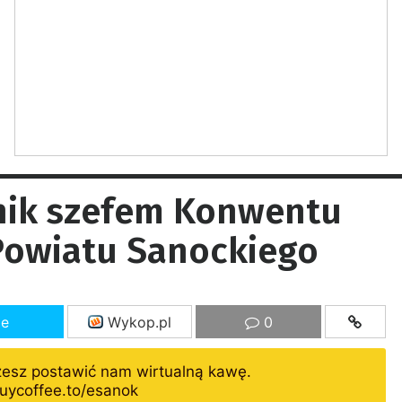
żnik szefem Konwentu
Powiatu Sanockiego
ze
Wykop.pl
0
żesz postawić nam wirtualną kawę.
uycoffee.to/esanok