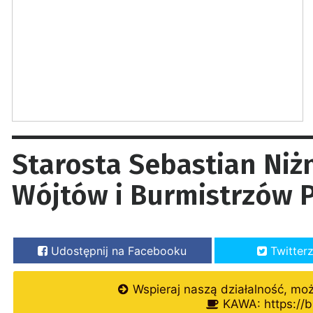
Starosta Sebastian Ni
Wójtów i Burmistrzów 
Udostępnij na Facebooku
Twitter
Wspieraj naszą działalność, mo
KAWA: https://b