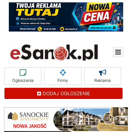
Ogłoszenia
Firmy
Reklama
DODAJ OGŁOSZENIE