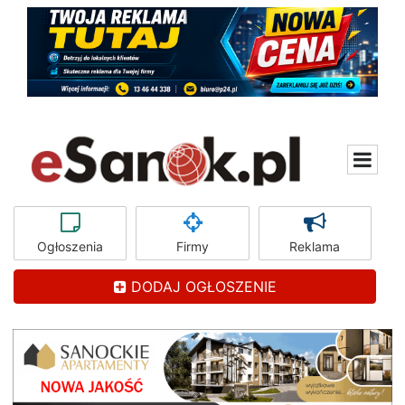
Ogłoszenia
Firmy
Reklama
DODAJ OGŁOSZENIE