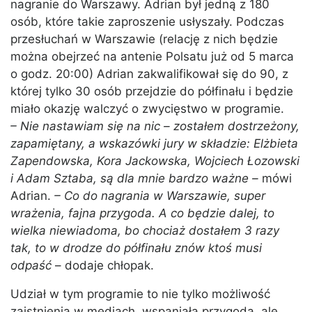
nagranie do Warszawy. Adrian był jedną z 180
osób, które takie zaproszenie usłyszały. Podczas
przesłuchań w Warszawie (relację z nich będzie
można obejrzeć na antenie Polsatu już od 5 marca
o godz. 20:00) Adrian zakwalifikował się do 90, z
której tylko 30 osób przejdzie do półfinału i będzie
miało okazję walczyć o zwycięstwo w programie.
– Nie nastawiam się na nic – zostałem dostrzeżony,
zapamiętany, a wskazówki jury w składzie: Elżbieta
Zapendowska, Kora Jackowska, Wojciech Łozowski
i Adam Sztaba, są dla mnie bardzo ważne –
mówi
Adrian.
– Co do nagrania w Warszawie, super
wrażenia, fajna przygoda. A co będzie dalej, to
wielka niewiadoma, bo chociaż dostałem 3 razy
tak, to w drodze do półfinału znów ktoś musi
odpaść
– dodaje chłopak.
Udział w tym programie to nie tylko możliwość
zaistnienia w mediach, wspaniała przygoda, ale