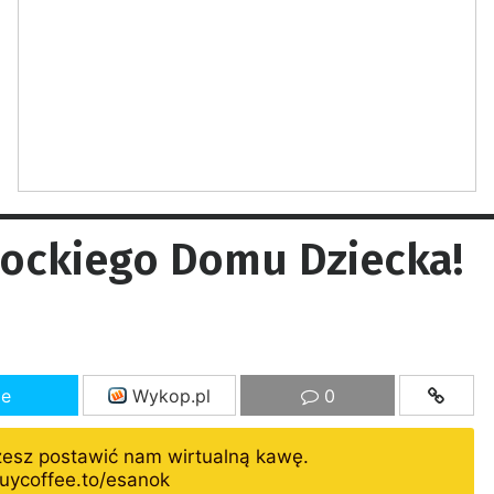
nockiego Domu Dziecka!
ze
Wykop.pl
0
żesz postawić nam wirtualną kawę.
uycoffee.to/esanok