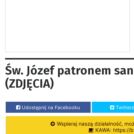
Św. Józef patronem sa
(ZDJĘCIA)
Udostępnij na Facebooku
Twitter
Wspieraj naszą działalność, mo
KAWA: https://b