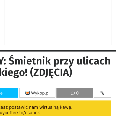
 Śmietnik przy ulicach
iego! (ZDJĘCIA)
ze
Wykop.pl
0
żesz postawić nam wirtualną kawę.
uycoffee.to/esanok