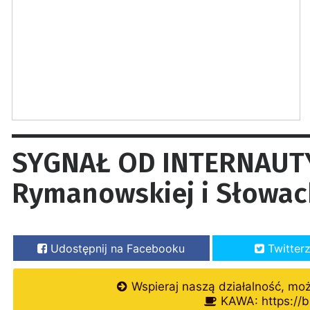
SYGNAŁ OD INTERNAUTY:
Rymanowskiej i Słowack
Udostępnij na Facebooku
Twitter
Wspieraj naszą działalność, mo
KAWA: https://b