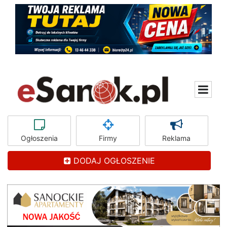
Ogłoszenia
Firmy
Reklama
DODAJ OGŁOSZENIE