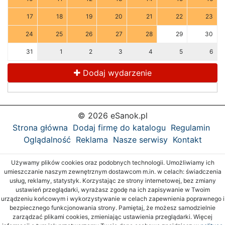
17
18
19
20
21
22
23
24
25
26
27
28
29
30
31
1
2
3
4
5
6
Dodaj wydarzenie
© 2026 eSanok.pl
Strona główna
Dodaj firmę do katalogu
Regulamin
Oglądalność
Reklama
Nasze serwisy
Kontakt
Używamy plików cookies oraz podobnych technologii. Umożliwiamy ich
umieszczanie naszym zewnętrznym dostawcom m.in. w celach: świadczenia
usług, reklamy, statystyk. Korzystając ze strony internetowej, bez zmiany
ustawień przeglądarki, wyrażasz zgodę na ich zapisywanie w Twoim
urządzeniu końcowym i wykorzystywanie w celach zapewnienia poprawnego i
bezpiecznego funkcjonowania strony. Pamiętaj, że możesz samodzielnie
zarządzać plikami cookies, zmieniając ustawienia przeglądarki. Więcej