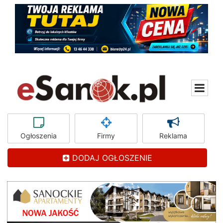
Ogłoszenia
Firmy
Reklama
DODAJ OGŁOSZENIE