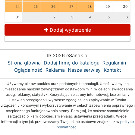
24
25
26
27
28
29
30
31
1
2
3
4
5
6
Dodaj wydarzenie
© 2026 eSanok.pl
Strona główna
Dodaj firmę do katalogu
Regulamin
Oglądalność
Reklama
Nasze serwisy
Kontakt
Używamy plików cookies oraz podobnych technologii. Umożliwiamy ich
umieszczanie naszym zewnętrznym dostawcom m.in. w celach: świadczenia
usług, reklamy, statystyk. Korzystając ze strony internetowej, bez zmiany
ustawień przeglądarki, wyrażasz zgodę na ich zapisywanie w Twoim
urządzeniu końcowym i wykorzystywanie w celach zapewnienia poprawnego i
bezpiecznego funkcjonowania strony. Pamiętaj, że możesz samodzielnie
zarządzać plikami cookies, zmieniając ustawienia przeglądarki. Więcej
informacji o tym jak przetwarzamy Twoje dane osobowe znajdziesz w
polityce
prywatności.