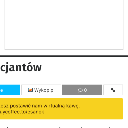
icjantów
ze
Wykop.pl
0
żesz postawić nam wirtualną kawę.
uycoffee.to/esanok