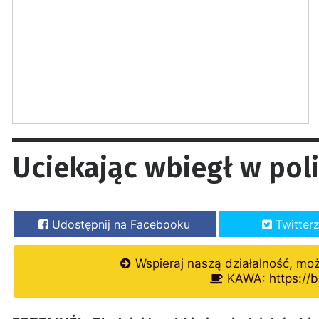
Uciekając wbiegł w pol
Udostępnij na Facebooku
Twitter
Wspieraj naszą działalność, mo
KAWA: https://b