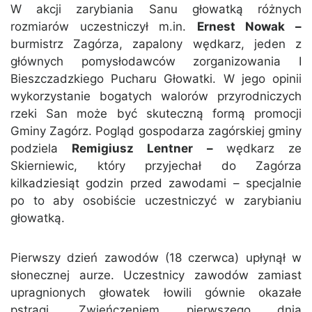
W akcji zarybiania Sanu głowatką różnych
rozmiarów uczestniczył m.in.
Ernest Nowak –
burmistrz Zagórza, zapalony wędkarz, jeden z
głównych pomysłodawców zorganizowania I
Bieszczadzkiego Pucharu Głowatki. W jego opinii
wykorzystanie bogatych walorów przyrodniczych
rzeki San może być skuteczną formą promocji
Gminy Zagórz. Pogląd gospodarza zagórskiej gminy
podziela
Remigiusz Lentner –
wędkarz ze
Skierniewic, który przyjechał do Zagórza
kilkadziesiąt godzin przed zawodami – specjalnie
po to aby osobiście uczestniczyć w zarybianiu
głowatką.
Pierwszy dzień zawodów (18 czerwca) upłynął w
słonecznej aurze. Uczestnicy zawodów zamiast
upragnionych głowatek łowili gównie okazałe
pstrągi. Zwieńczeniem pierwszego dnia