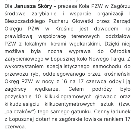
Dla
Janusza Skóry –
prezesa Koła PZW w Zagórzu
środowe zarybianie i wsparcie organizacji I
Bieszczadzkiego Pucharu Głowatki przez Zarząd
Okręgu PZW w Krośnie jest dowodem na
prawidłową współpracę terenowych oddziałów
PZW z lokalnymi kołami wędkarskimi. Dzięki niej
możliwa była nocna wyprawa do Ośrodka
Zarybieniowego w Łopusznej koło Nowego Targu. Z
wykorzystaniem specjalistycznego samochodu do
przewozu ryb, oddelegowanego przez krośnieński
Okręg PZW w nocy z 16 na 17 czerwca odbyli ją
zagórscy wędkarze. Celem podróży było
pozyskanie 10 kilkukilogramowych głowacic oraz
kilkudziesięciu kilkucentymetrowych sztuk (tzw.
„palczaków”) tego samego gatunku. Cenny ładunek
z Łopusznej dotarł na zagórskie łowiska rankiem 17
czerwca.