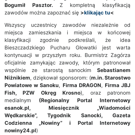
Bogumił Pasztor.
Z kompletną klasyfikacją
zawodów można zapoznać się
>
klikając tu
<
Wszyscy uczestnicy zawodów niezależnie od
miejsca zamieszkania i miejsca w końcowej
klasyfikacji zgodnie podkreślali, że idea
Bieszczadzkiego Pucharu Głowatki jest warta
kontynuacji w przyszłym roku. Burmistrz Zagórza
oficjalnie zamykając zawody, którym patronował
wspólnie ze starostą sanockim
Sebastianem
Niżnikiem
, dziękował sponsorom: (
m.in. Starostwo
Powiatowe w Sanoku
,
Firma DRAGON
,
Firma JBJ
Fish, PZW Okręg Krosno
), oraz patronom
medialnym
(Regionalny Portal Internetowy
esanok.pl, Miesięcznik „Wiadomości
Wędkarskie”, Tygodnik Sanocki, Gazeta
Codzienna „Nowiny” i Portal Internetowy
nowiny24.pl
)