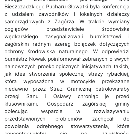
Bieszczadzkiego Pucharu Głowatki była konferencja
z udziałem zawodników i lokalnych działaczy
samorządowych z Zagórza. W trakcie wymiany
poglądów przedstawiciele środowiska
wędkarskiego zasygnalizowali burmistrzowi i
zagórskim radnym szereg bolączek dotyczących
ochrony środowiska naturalnego. W odpowiedzi
burmistrz Nowak poinformował zebranych o swych
najnowszych proekologicznych inicjatywach takich,
jak idea stworzenia społecznej straży rybackiej,
która wyposażona w motocykle przekazane
niedawno przez Straż Graniczną patrolowałaby
brzegi Sanu i Osławy chroniąc je przed
kłusownikami. Gospodarz zagórskiej gminy
obiecując wsparcie w rozwiazywaniu
przedstawionych problemów zachęcał do
powołania odrębnego stowarzyszenia, które
koncentrowałoby się na działalności