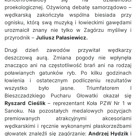
proekologicznej. Ożywioną debatę samorządowo –
wędkarską zakończyła wspólna biesiada przy
ognisku, którą swą muzyką i łowieckimi gawędami
urozmaicił znany nie tylko w Zagórzu myśliwy i
przyrodnik –
Juliusz Pałasiewicz.
Drugi dzień zawodów przywitał wędkarzy
deszczową aurą. Zmiana pogody nie wpłynęła
znacząco ani na częstotliwość brań ani na rodzaj
poławianych gatunków ryb. Po kilku godzinach
łowienia i ostatecznym podliczeniu rezultatów
wszystko było jasne. Triumfatorem I
Bieszczadzkiego Pucharu Głowatki okazał się
Ryszard Cieślik
– reprezentant Koła PZW Nr 1 w
Sanoku. Na pozostałych medalowych pozycjach
premiowanych atrakcyjnymi akcesoriami
wędkarskimi i ręcznie wykonanymi płaskorzeźbami
głowatek znaleźli się zagórzanie:
Andrzej Hydzik
i