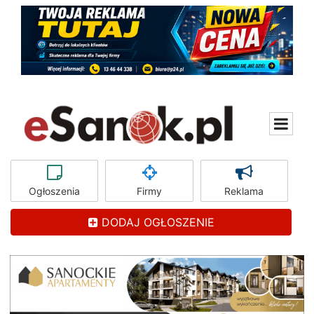
Ogłoszenia
Firmy
Reklama
DODAJ OGŁOSZENIE