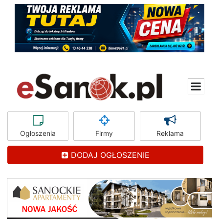
Ogłoszenia
Firmy
Reklama
DODAJ OGŁOSZENIE