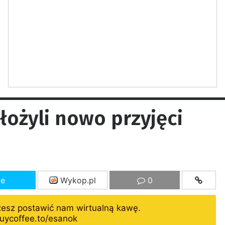
łożyli nowo przyjęci
ze
Wykop.pl
0
żesz postawić nam wirtualną kawę.
uycoffee.to/esanok