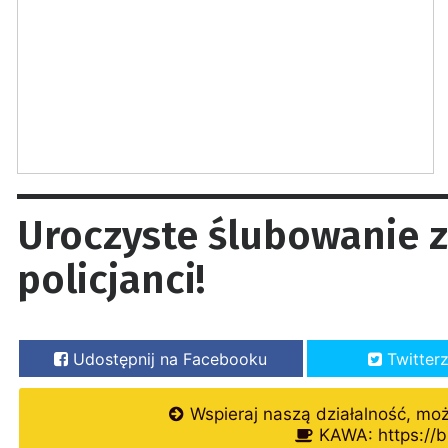
Uroczyste ślubowanie z
policjanci!
Udostępnij na Facebooku
Twitter
Wspieraj naszą działalność, mo
KAWA: https://b