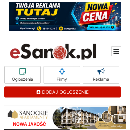
Ogłoszenia
Firmy
Reklama
DODAJ OGŁOSZENIE