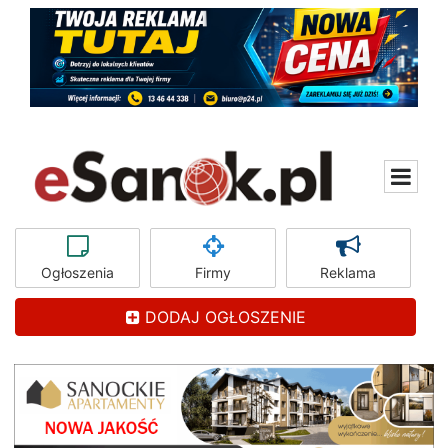
Ogłoszenia
Firmy
Reklama
DODAJ OGŁOSZENIE