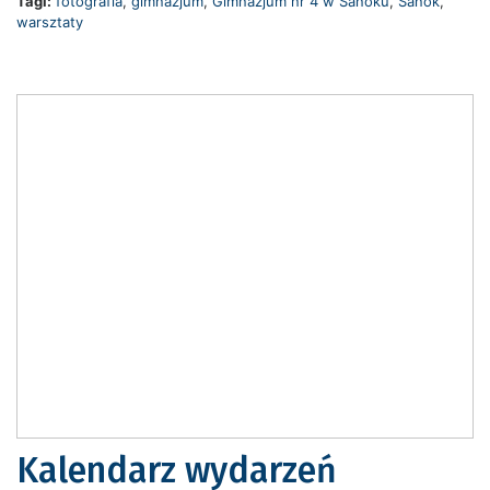
Tagi:
fotografia
,
gimnazjum
,
Gimnazjum nr 4 w Sanoku
,
Sanok
,
warsztaty
Kalendarz wydarzeń