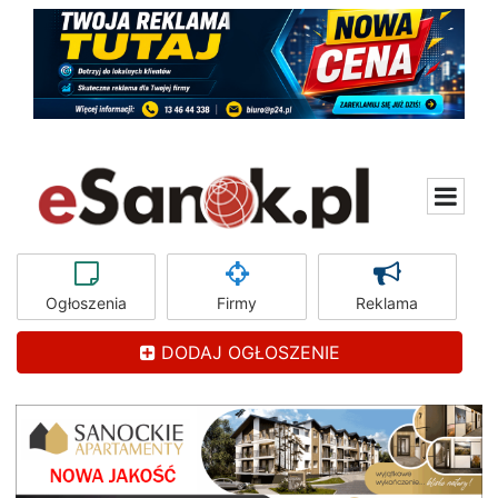
Ogłoszenia
Firmy
Reklama
DODAJ OGŁOSZENIE