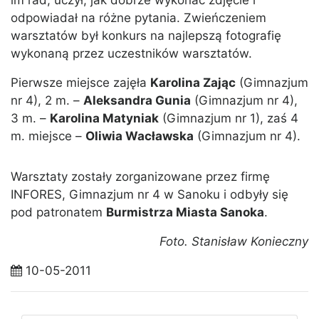
im rad, uczył, jak dobrze wykonać zdjęcie i
odpowiadał na różne pytania. Zwieńczeniem
warsztatów był konkurs na najlepszą fotografię
wykonaną przez uczestników warsztatów.
Pierwsze miejsce zajęła
Karolina Zając
(Gimnazjum
nr 4), 2 m. –
Aleksandra Gunia
(Gimnazjum nr 4),
3 m. –
Karolina Matyniak
(Gimnazjum nr 1), zaś 4
m. miejsce –
Oliwia Wacławska
(Gimnazjum nr 4).
Warsztaty zostały zorganizowane przez firmę
INFORES, Gimnazjum nr 4 w Sanoku i odbyły się
pod patronatem
Burmistrza Miasta Sanoka
.
Foto. Stanisław Konieczny
10-05-2011