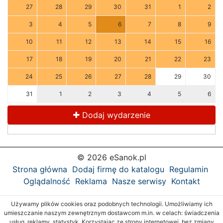
27
28
29
30
31
1
2
3
4
5
6
7
8
9
10
11
12
13
14
15
16
17
18
19
20
21
22
23
24
25
26
27
28
29
30
31
1
2
3
4
5
6
Dodaj wydarzenie
© 2026 eSanok.pl
Strona główna
Dodaj firmę do katalogu
Regulamin
Oglądalność
Reklama
Nasze serwisy
Kontakt
Używamy plików cookies oraz podobnych technologii. Umożliwiamy ich
umieszczanie naszym zewnętrznym dostawcom m.in. w celach: świadczenia
usług, reklamy, statystyk. Korzystając ze strony internetowej, bez zmiany