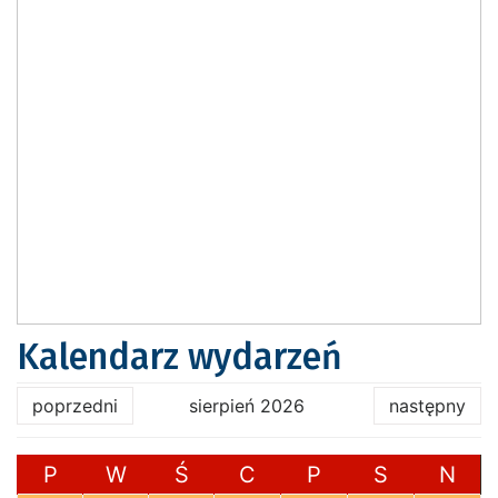
Kalendarz wydarzeń
poprzedni
sierpień 2026
następny
P
W
Ś
C
P
S
N