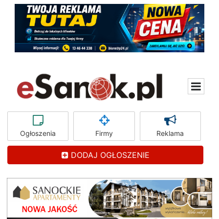
Ogłoszenia
Firmy
Reklama
DODAJ OGŁOSZENIE