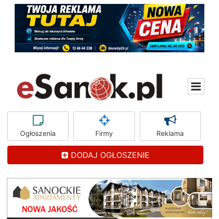
Ogłoszenia
Firmy
Reklama
DODAJ OGŁOSZENIE