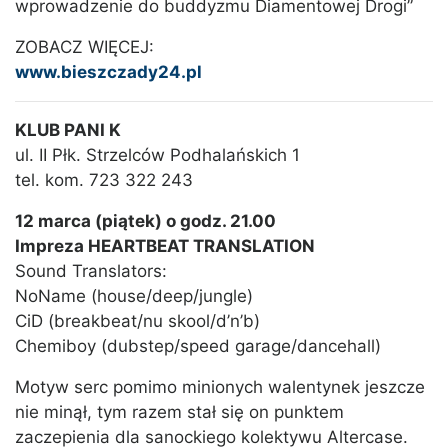
wprowadzenie do buddyzmu Diamentowej Drogi”
ZOBACZ WIĘCEJ:
www.bieszczady24.pl
KLUB PANI K
ul. II Płk. Strzelców Podhalańskich 1
tel. kom. 723 322 243
12 marca (piątek) o godz. 21.00
Impreza HEARTBEAT TRANSLATION
Sound Translators:
NoName (house/deep/jungle)
CiD (breakbeat/nu skool/d’n’b)
Chemiboy (dubstep/speed garage/dancehall)
Motyw serc pomimo minionych walentynek jeszcze
nie minął, tym razem stał się on punktem
zaczepienia dla sanockiego kolektywu Altercase.