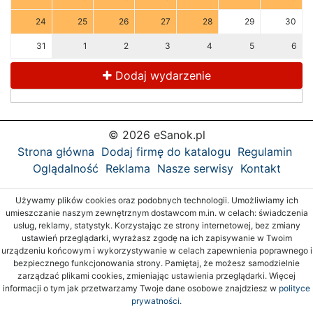
24
25
26
27
28
29
30
31
1
2
3
4
5
6
Dodaj wydarzenie
© 2026 eSanok.pl
Strona główna
Dodaj firmę do katalogu
Regulamin
Oglądalność
Reklama
Nasze serwisy
Kontakt
Używamy plików cookies oraz podobnych technologii. Umożliwiamy ich
umieszczanie naszym zewnętrznym dostawcom m.in. w celach: świadczenia
usług, reklamy, statystyk. Korzystając ze strony internetowej, bez zmiany
ustawień przeglądarki, wyrażasz zgodę na ich zapisywanie w Twoim
urządzeniu końcowym i wykorzystywanie w celach zapewnienia poprawnego i
bezpiecznego funkcjonowania strony. Pamiętaj, że możesz samodzielnie
zarządzać plikami cookies, zmieniając ustawienia przeglądarki. Więcej
informacji o tym jak przetwarzamy Twoje dane osobowe znajdziesz w
polityce
prywatności.