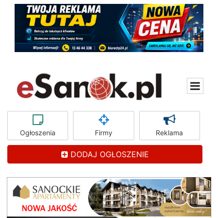
Ogłoszenia
Firmy
Reklama
DODAJ OGŁOSZENIE